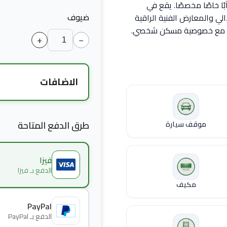
بًا خاصًا مخصصًا. يقع في
ضيوف
لي والمعارض الفنية الراقية
ية مع خصوصية مسكن شخصي.
+
−
الاضافات
سرير اضافي
طرق الدفع المتاحة
موقف سيارة
كرسي اطفال
فيزا
الدفع بـ فيزا
مكيف
منشفة إضافية
PayPal
الدفع بـ PayPal
غطاء سرير اضافي