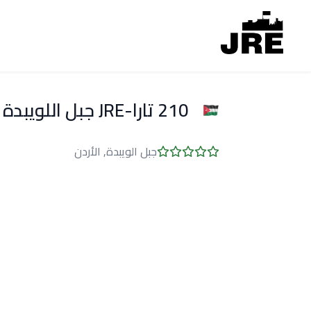
210 تارا-JRE جبل اللويبدة مع إطلالة رائعة
جبل الويبدة, الأردن