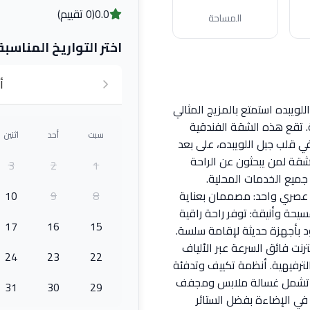
0.0
(0 تقييم)
المساحة
اختر التواريخ المناسبة
أ
ويبده استمتع بالمزيج المثالي
ة. تقع هذه الشقة الفندقية
سبت
أحد
اثنين
 قلب جبل اللويبده، على بعد
قة لمن يبحثون عن الراحة
3
2
1
جميع الخدمات المحلية.
 عصري واحد: مصممان بعناية
8
9
10
يحة وأنيقة: توفر راحة راقية
17
16
15
د بأجهزة حديثة لإقامة سلسة.
رنت فائق السرعة عبر الألياف
24
23
22
الترفيهية. أنظمة تكييف وتدفئة
لة تشمل غسالة ملابس ومجفف
31
30
29
ي الإضاءة بفضل الستائر