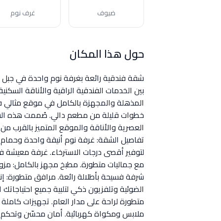
ضيوف
غرف نوم
حول هذا المكان
شقة فندقية رائعة بغرفة نوم واحدة في جبل الل
بين الخدمات الفندقية الراقية والأناقة السكني
المذهلة والمجهزة بالكامل في موقع مثالي في
خطوات قليلة من مطعم دالي. صُممت هذه الش
العصرية والأناقة والموقع المتميز بالقرب من 
تفاصيل الشقة: غرفة نوم أنيقة واحدة وحمام
لتوفير أقصى درجات الاسترخاء. غرفة معيشة فس
مع جماليات متطورة. مطبخ مجهز بالكامل: مزو
شرفة فسيحة بأطلالة رائعة. مرافق متطورة: إنت
الضوئية وتلفزيون ذكي لتلبية جميع احتياجاتك 
متطورة لراحة على مدار العام. تجهيزات كام
ملابس ومكواة كهربائية. أمان محسّن وتحكم ف