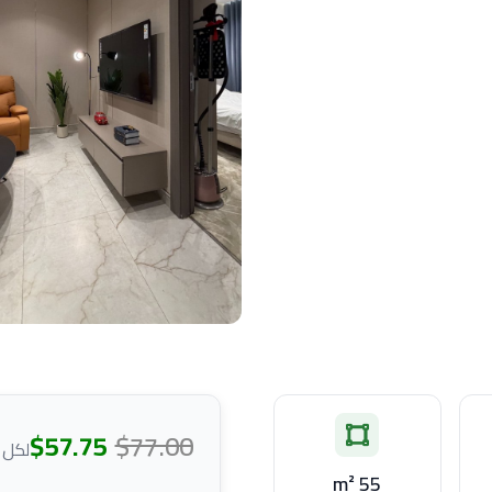
$57.75
$77.00
لكل ل
55 m²