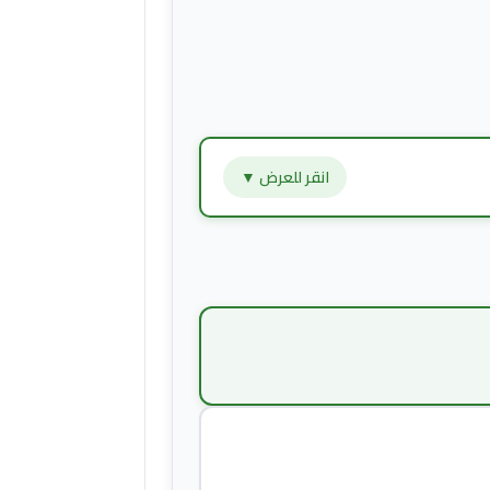
انقر للعرض ▼
+
−
$9.80
+
−
$14.00
+
−
$2.80
+
−
$4.20